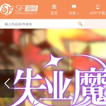



首页
书库
APP下载


