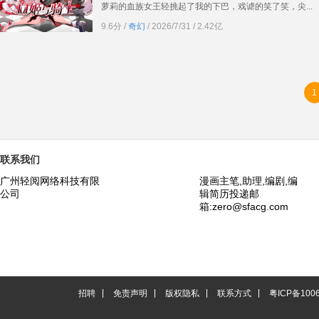
萝莉的血族女王轻挑起了我的下巴，戏谑的笑了笑，尖...
9.6分 /
奇幻
/ 2026/7/31 / 2.42亿
1
联系我们
广州轻阅网络科技有限
漫画主笔,助理,编剧,编
公司
辑简历投递邮
箱:zero@sfacg.com
招聘
免责声明
版权隐私
联系方式
粤ICP备100