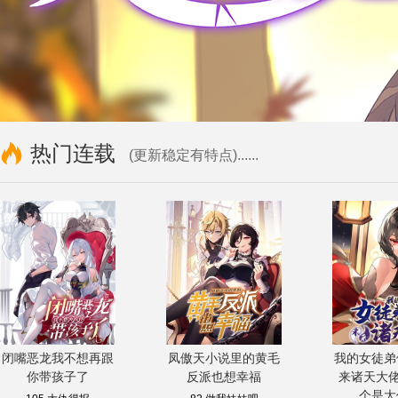
热门连载

(更新稳定有特点)......
闭嘴恶龙我不想再跟
凤傲天小说里的黄毛
我的女徒弟
你带孩子了
反派也想幸福
来诸天大佬
个是大