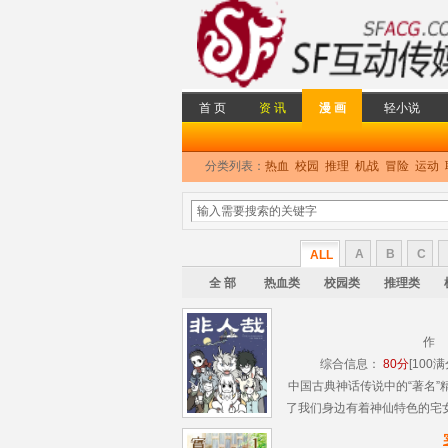
首 页
资 讯
漫 画
轻小说
分类列表：
热血
校园
推理
机战
冒险
运动
A
B
C
ALL
全 部
热血类
校园类
推理类
作
综合信息：
80分
[100满
中国古典神话传说中的“著名
了我们身边有着神仙特色的宅
生活中搞笑而怪诞的小故事，