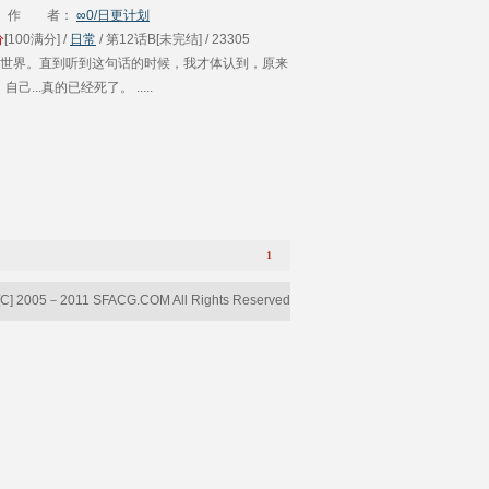
作 者：
∞0/日更计划
分
[100满分] /
日常
/ 第12话B[未完结] / 23305
世界。直到听到这句话的时候，我才体认到，原来
自己...真的已经死了。 .....
1
[C] 2005－2011 SFACG.COM All Rights Reserved