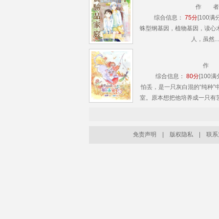
日常构......
作 者
综合信息：
75分
[100满分
蛛型纲基因，植物基因，读心
人，虽然...
作 
综合信息：
80分
[100满分
怕丢，是一只灰白混的“纯种
室。原本想把他培养成一只有
得的事情接连发生：尿原稿，
相处中......
免责声明
|
版权隐私
|
联系