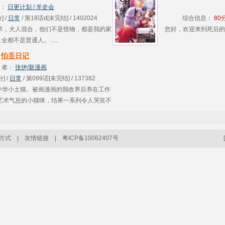
..
：
日更计划 / 羊史会
] /
日常
/ 第18话d[未完结] / 1402024
综合信息：
80
术，犬人混合，他们不是怪物，都是我的家
您好，欢迎来到死后的
.全都不是普通人。 .....
怕丢日记
者：
张伊/新漫画
] /
日常
/ 第099话[未完结] / 137382
”中华小土猫。被画漫画的我收养后养在工作
艺术气息的小猫咪，结果一系列令人哭笑不
啃数据线，打碎东西，抓蚂蚱……在不断的
..
方式
|
友情链接
|
粤ICP备10062407号