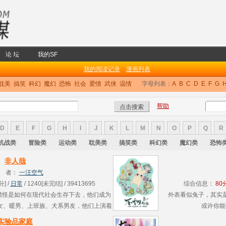
论 坛
我的SF
我的阅读记录
漫画列表
耽美
搞笑
科幻
魔幻
恐怖
社会
爱情
武侠
温情
字母列表：
A
B
C
D
E
F
G
帮助
D
E
F
G
H
I
J
K
L
M
N
O
P
Q
R
机战类
冒险类
运动类
耽美类
搞笑类
科幻类
魔幻类
恐怖
非人哉
 者：
一汪空气
分] /
日常
/ 1240[未完结] / 39413695
综合信息：
80
”精怪是如何在现代社会生存下去，他们成为
外表看似兔子，其实
女、暖男、上班族、犬系男友，他们上演着
或许你能
关乎快乐、关乎友情，在我们平凡、忙碌的
实验品家庭