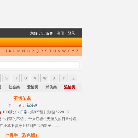
H
I
J
K
L
M
N
O
P
Q
R
S
T
U
V
W
X
Y
Z
S
T
U
V
W
X
Y
Z
类
社会类
爱情类
武侠类
温情类
不切传说
作 者：
新漫画
分
[100满分] /
日常
/ 第97话[未完结] / 228128
是一棵草的不切， 带来它轻松无厘头的日常传说，
在小草不切身上找到自己的影子。.....
七月半（彩色版）