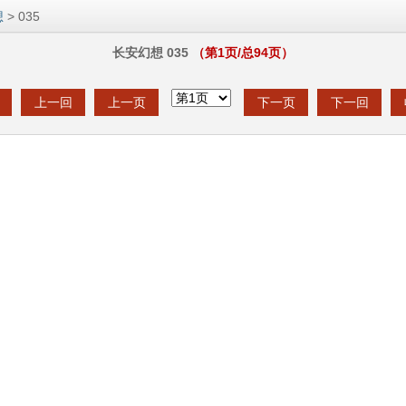
想
> 035
长安幻想 035
（第
1
页/总
94
页）
上一回
上一页
下一页
下一回