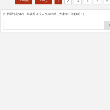
上一回
上一页
1
2
3
4
5
6
如果看到这句话，那就是还没人发表吐槽，大家都在等你呢：）