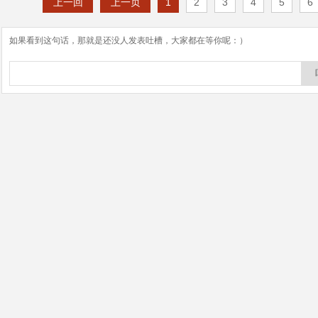
上一回
上一页
1
2
3
4
5
6
如果看到这句话，那就是还没人发表吐槽，大家都在等你呢：）