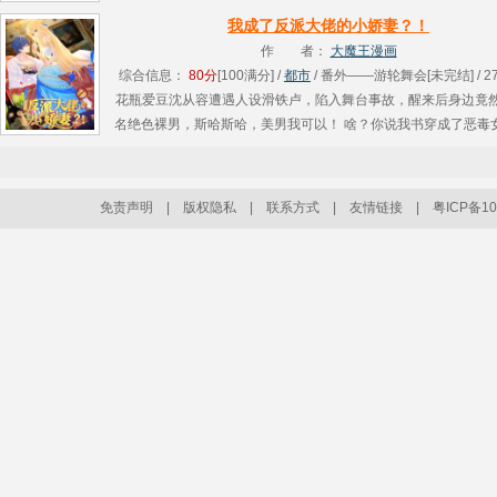
陌，蒋陌为保证完成男频时空的任务，降临到小世界，驱逐偷渡
我成了反派大佬的小娇妻？！
频执行........
作 者：
大魔王漫画
综合信息：
80分
[100满分] /
都市
/ 番外——游轮舞会[未完结] / 27
花瓶爱豆沈从容遭遇人设滑铁卢，陷入舞台事故，醒来后身边竟
名绝色裸男，斯哈斯哈，美男我可以！ 啥？你说我书穿成了恶毒
不过剧情的百分之二十？！不，我还不想死啊！看我咸鱼突刺！！..
免责声明
|
版权隐私
|
联系方式
|
友情链接
|
粤ICP备10