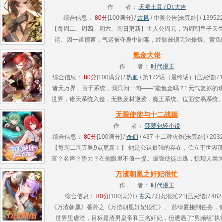
二........
作 者：
天蚕土豆 / Dr.大吉
综合信息：
80分
[100满分] /
古风
/ 中奖公告[未完结] / 13952
【每周二、周四、周六、周日更新】主人公周元，为周朝皇子天
运。因一道预言，气运被夺身中剧毒，经脉被锁无法修炼。背负
恨，周元没有被这种困境摧毁，而是靠着坚强意志重开八脉，在
氪金大佬
的危机时刻........
作 者：
时代漫王
综合信息：
80分
[100满分] /
热血
/ 第172话（最终话）[已完结] / 1
诸天万界、百千系统，我只问一句——“能氪金吗？” 元气复苏的
世界，诸天系统入侵，无数废材逆袭，魔王系统、位面交易系统
统、大侠系统纷至沓来，然而沈乾没得选，他只有一个氪金系统。
无限使徒与十二战姬
个........
作 者：
菠萝包轻小说
综合信息：
80分
[100满分] /
奇幻
/ 437 十二种火焰[未完结] / 203
【每周二周五晚9点更新！】 他是公认最强的存在，伫立于世界
富？名声？势力？在他眼里不值一提。最强使徒出逃，惊现人类
因竟是——“不要误会！老子是来找未来老婆的！”没错，这是一
万渣朝凰之奸妃很忙
上最........
作 者：
时代漫王
综合信息：
80分
[100满分] /
古风
/ 奸妃很忙21[已完结] / 482
《万渣朝凰》番外之《万渣朝凰奸妃很忙》、 苏绿夏接到任务，
世界里虐渣，目标是渣男皇帝和三名奸妃，但遭遇了“男频组”执