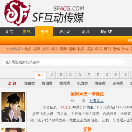
首 页
资 讯
漫 画
轻小说
论 坛
我的SF
我
分类列表：
热血
校园
推理
机战
冒险
运动
耽美
搞笑
科幻
魔幻
恐怖
社会
A
B
C
D
E
F
G
H
I
ALL
全 部
热血类
校园类
推理类
机战类
冒险类
运动类
签到30天一拳爆星
作 者：
社畜本人
综合信息：
80分
[100满分] /
热血
/ 159[未完结] / 1480349
异界神灵入侵。万名救世主被选中进入秘境，血战妖兽，全球直
陌：疯了吧？除我之外，救世主全员修仙者。 让我一个普通人去
杀，这合理吗？ 签到系统启动。 签到第一天，获得千年妖兽之力
元尊