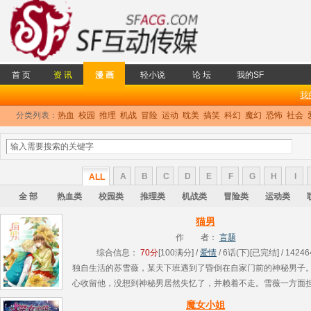
首 页
资 讯
漫 画
轻小说
论 坛
我的SF
我
分类列表：
热血
校园
推理
机战
冒险
运动
耽美
搞笑
科幻
魔幻
恐怖
社会
A
B
C
D
E
F
G
H
I
ALL
全 部
热血类
校园类
推理类
机战类
冒险类
运动类
猫男
作 者：
言题
综合信息：
70分
[100满分] /
爱情
/ 6话(下)[已完结] / 14246
独自生活的苏雪薇，某天下班遇到了昏倒在自家门前的神秘男子
心收留他，没想到神秘男居然失忆了，并赖着不走。雪薇一方面
陌生男子会被男友韩天误会，一方面又不忍心赶走他。况且……
魔女小姐