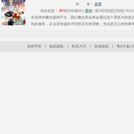
得很像雪........
作 者：
西墨
综合信息：
80分
[100满分] /
爱情
/ 第3话完结[已完结] / 511
欢迎来到魔女援助平台，我们魔女协会将会通过这个系统为你提
利的服务，从运送快递到寻找您丢失的宠物，无论是怎么样的事
您有困难和麻烦，只要按下您手机APP上的一个按钮就可以得到
助~.....
免责声明
|
版权隐私
|
联系方式
|
友情链接
|
粤ICP备10