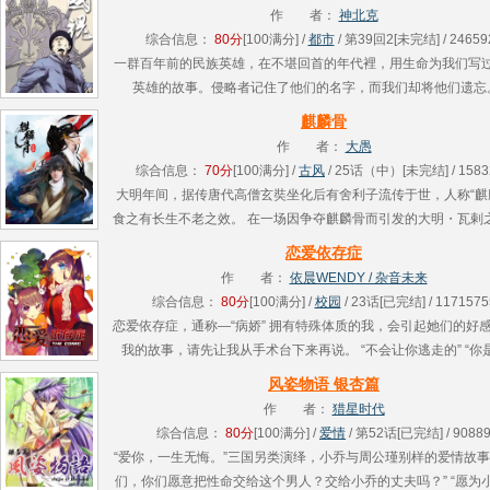
相处中........
作 者：
神北克
综合信息：
80分
[100满分] /
都市
/ 第39回2[未完结] / 24659
一群百年前的民族英雄，在不堪回首的年代裡，用生命为我们写
英雄的故事。侵略者记住了他们的名字，而我们却将他们遗忘。..
麒麟骨
作 者：
大愚
综合信息：
70分
[100满分] /
古风
/ 25话（中）[未完结] / 1583
大明年间，据传唐代高僧玄奘坐化后有舍利子流传于世，人称“麒
食之有长生不老之效。 在一场因争夺麒麟骨而引发的大明・瓦剌
明军大败，御驾亲征的明英宗睿皇帝朱祁镇亦传阵亡。 在此期间
恋爱依存症
差........
作 者：
依晨WENDY / 杂音未来
综合信息：
80分
[100满分] /
校园
/ 23话[已完结] / 1171575
恋爱依存症，通称—“病娇” 拥有特殊体质的我，会引起她们的好感
我的故事，请先让我从手术台下来再说。 “不会让你逃走的” “你
“不会把你交给任何人！” “死都要在一起，一定哦！” 少女......
风姿物语 银杏篇
作 者：
猎星时代
综合信息：
80分
[100满分] /
爱情
/ 第52话[已完结] / 9088
“爱你，一生无悔。”三国另类演绎，小乔与周公瑾别样的爱情故事
们，你们愿意把性命交给这个男人？交给小乔的丈夫吗？” “愿为