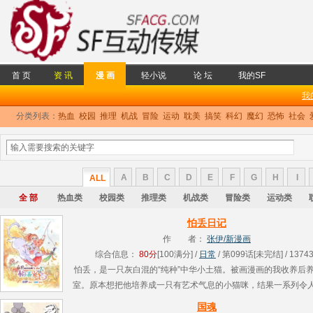
首 页
资 讯
漫 画
轻小说
论 坛
我的SF
我
分类列表：
热血
校园
推理
机战
冒险
运动
耽美
搞笑
科幻
魔幻
恐怖
社会
A
B
C
D
E
F
G
H
I
ALL
全 部
热血类
校园类
推理类
机战类
冒险类
运动类
怕丢日记
作 者：
张伊/新漫画
综合信息：
80分
[100满分] /
日常
/ 第099话[未完结] / 1374
怕丢，是一只灰白混的“纯种”中华小土猫。被画漫画的我收养后
室。原本想把他培养成一只有艺术气息的小猫咪，结果一系列令
得的事情接连发生：尿原稿，啃数据线，打碎东西，抓蚂蚱……
国魂