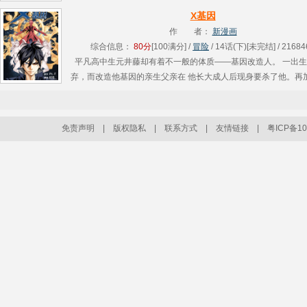
效死！”其实……周铁面是风之大陆FFF团最强战士和坚定的信仰维护...
X基因
作 者：
新漫画
综合信息：
80分
[100满分] /
冒险
/ 14话(下)[未完结] / 21684
平凡高中生元井藤却有着不一般的体质——基因改造人。 一出
弃，而改造他基因的亲生父亲在 他长大成人后现身要杀了他。再
组织的 追捕，他的身世到底隐藏了怎样的秘密？ 围绕着主角谜
不平........
免责声明
|
版权隐私
|
联系方式
|
友情链接
|
粤ICP备10